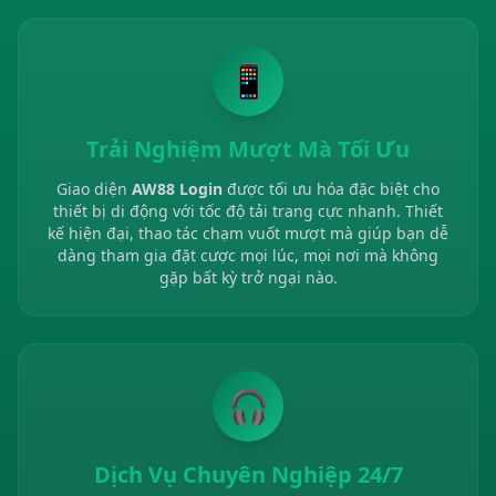
29/06/2026 TranLyM*** rut tien thanh cong 6,150,000 VND 💸
📱
Trải Nghiệm Mượt Mà Tối Ưu
Giao diện
AW88 Login
được tối ưu hóa đặc biệt cho
thiết bị di động với tốc độ tải trang cực nhanh. Thiết
kế hiện đại, thao tác chạm vuốt mượt mà giúp bạn dễ
dàng tham gia đặt cược mọi lúc, mọi nơi mà không
gặp bất kỳ trở ngại nào.
🎧
Dịch Vụ Chuyên Nghiệp 24/7