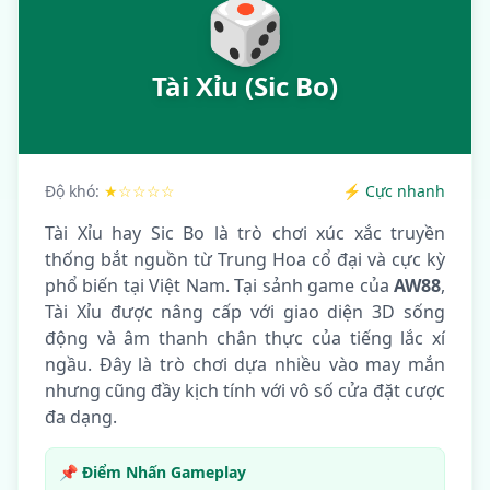
🎲
Tài Xỉu (Sic Bo)
Độ khó:
★☆☆☆☆
⚡
Cực nhanh
Tài Xỉu hay Sic Bo là trò chơi xúc xắc truyền
thống bắt nguồn từ Trung Hoa cổ đại và cực kỳ
phổ biến tại Việt Nam. Tại sảnh game của
AW88
,
Tài Xỉu được nâng cấp với giao diện 3D sống
động và âm thanh chân thực của tiếng lắc xí
ngầu. Đây là trò chơi dựa nhiều vào may mắn
nhưng cũng đầy kịch tính với vô số cửa đặt cược
đa dạng.
📌 Điểm Nhấn Gameplay