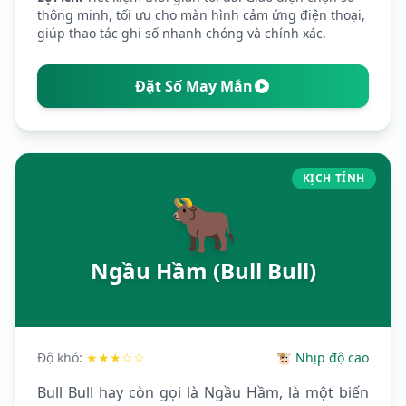
thông minh, tối ưu cho màn hình cảm ứng điện thoại,
giúp thao tác ghi số nhanh chóng và chính xác.
Đặt Số May Mắn
KỊCH TÍNH
🐂
Ngầu Hầm (Bull Bull)
Độ khó:
★★★☆☆
🐮
Nhịp độ cao
Bull Bull hay còn gọi là Ngầu Hầm, là một biến