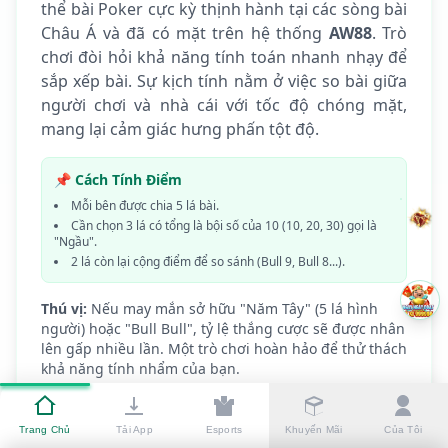
thể bài Poker cực kỳ thịnh hành tại các sòng bài
Châu Á và đã có mặt trên hệ thống
AW88
. Trò
chơi đòi hỏi khả năng tính toán nhanh nhạy để
sắp xếp bài. Sự kịch tính nằm ở việc so bài giữa
người chơi và nhà cái với tốc độ chóng mặt,
mang lại cảm giác hưng phấn tột độ.
📌 Cách Tính Điểm
Mỗi bên được chia 5 lá bài.
Cần chọn 3 lá có tổng là bội số của 10 (10, 20, 30) gọi là
"Ngầu".
2 lá còn lại cộng điểm để so sánh (Bull 9, Bull 8...).
Thú vị:
Nếu may mắn sở hữu "Năm Tây" (5 lá hình
người) hoặc "Bull Bull", tỷ lệ thắng cược sẽ được nhân
lên gấp nhiều lần. Một trò chơi hoàn hảo để thử thách
khả năng tính nhẩm của bạn.
Chơi Ngay
Trang Chủ
Tải App
Esports
Khuyến Mãi
Của Tôi