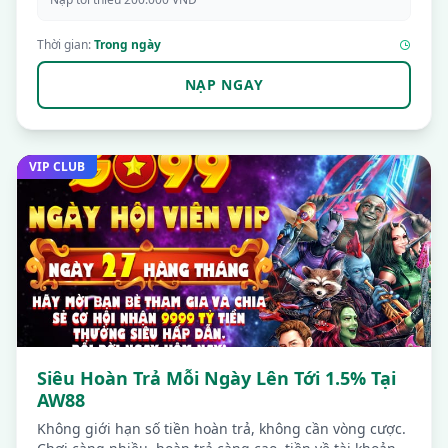
Thời gian:
Trong ngày
NẠP NGAY
VIP CLUB
Siêu Hoàn Trả Mỗi Ngày Lên Tới 1.5% Tại
AW88
Không giới hạn số tiền hoàn trả, không cần vòng cược.