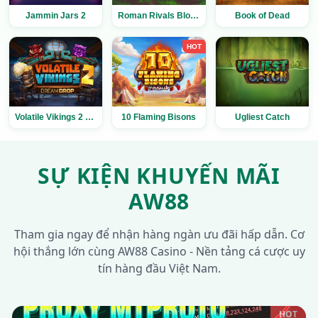
Jammin Jars 2
Roman Rivals Blood and Sand
Book of Dead
HOT
Volatile Vikings 2 Dream Drop
10 Flaming Bisons
Ugliest Catch
SỰ KIỆN KHUYẾN MÃI
AW88
Tham gia ngay để nhận hàng ngàn ưu đãi hấp dẫn. Cơ
hội thắng lớn cùng AW88 Casino - Nền tảng cá cược uy
tín hàng đầu Việt Nam.
HOT