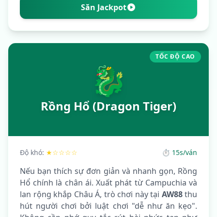
Săn Jackpot
TỐC ĐỘ CAO
🐉
Rồng Hổ (Dragon Tiger)
Độ khó:
★☆☆☆☆
⏱️
15s/ván
Nếu bạn thích sự đơn giản và nhanh gọn, Rồng
Hổ chính là chân ái. Xuất phát từ Campuchia và
lan rộng khắp Châu Á, trò chơi này tại
AW88
thu
hút người chơi bởi luật chơi "dễ như ăn kẹo".