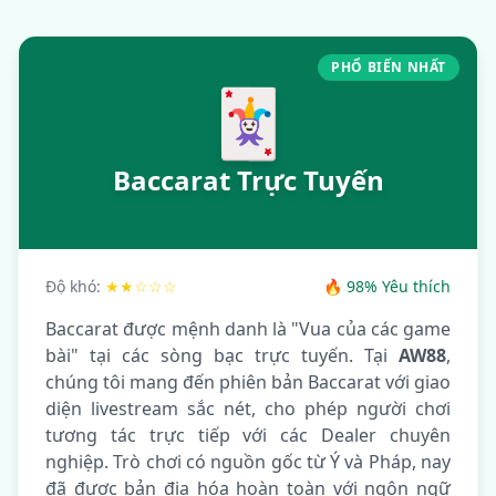
PHỔ BIẾN NHẤT
🃏
Baccarat Trực Tuyến
Độ khó:
★★☆☆☆
🔥
98% Yêu thích
Baccarat được mệnh danh là "Vua của các game
bài" tại các sòng bạc trực tuyến. Tại
AW88
,
chúng tôi mang đến phiên bản Baccarat với giao
diện livestream sắc nét, cho phép người chơi
tương tác trực tiếp với các Dealer chuyên
nghiệp. Trò chơi có nguồn gốc từ Ý và Pháp, nay
đã được bản địa hóa hoàn toàn với ngôn ngữ