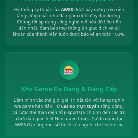
29/06/2026 TranVu*** no hu 35,500,000 VND 🚀
29/06/2026 Nguyen*** no hu 23,500,000 VND 🎰
Hệ thống kỹ thuật của
AW88
được xây dựng trên nền
29/06/2026 TranDao*** thang lon 6,500,000 VND 💰
tảng vững chắc như đá ngầm dưới đáy đại dương.
Chúng tôi áp dụng công nghệ mã hóa dữ liệu tiên
29/06/2026 TranTri*** rut tien thanh cong 7,200,000 VND 🏦
tiến nhất, đảm bảo mọi thông tin giao dịch và tài
29/06/2026 TranNg*** thang lon 5,000,000 VND 💰
khoản của thành viên luôn được bảo vệ an toàn 100%.
29/06/2026 NguyenD*** nhan hoan tra 450,000 VND 🎊
29/06/2026 TranTrin*** no hu 21,500,000 VND 🚀
29/06/2026 TranVuA*** no hu 38,500,000 VND 🚀
29/06/2026 TranLyA*** no hu 39,000,000 VND 🎰
🎰
29/06/2026 TranCao*** nhan hoan tra 650,000 VND 🔄
29/06/2026 TranPh*** no hu 38,000,000 VND 🎰
29/06/2026 TranLuu*** no hu 35,500,000 VND 💥
Kho Game Đa Dạng & Đẳng Cấp
29/06/2026 TranLeAn*** rut tien thanh cong 6,950,000 VND ✅
29/06/2026 TranDaoA*** no hu 33,500,000 VND 🚀
Đắm mình vào thế giới giải trí bất tận với hàng nghìn
29/06/2026 TranCaoA*** rut tien thanh cong 1,950,000 VND ✅
tựa game hấp dẫn. Từ
Casino trực tuyến
sống động,
29/06/2026 TranLeAnh*** nhan hoan tra 200,000 VND 🎊
cá cược thể thao điện tử (Esports) kịch tính đến các trò
chơi dân gian Việt Nam quen thuộc. Sự đa dạng tại
29/06/2026 TranLuuA*** nhan hoan tra 400,000 VND 💵
AW88 đáp ứng mọi sở thích của người chơi sành sỏi.
29/06/2026 TranLuuAn*** thang lon 4,700,000 VND 🔥
29/06/2026 TranLyAn*** nhan thuong 450,000 VND 🎉