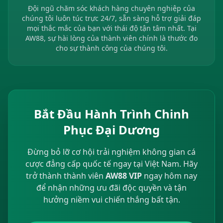
Đội ngũ chăm sóc khách hàng chuyên nghiệp của
chúng tôi luôn túc trực 24/7, sẵn sàng hỗ trợ giải đáp
mọi thắc mắc của bạn với thái độ tận tâm nhất. Tại
AW88, sự hài lòng của thành viên chính là thước đo
cho sự thành công của chúng tôi.
Bắt Đầu Hành Trình Chinh
Phục Đại Dương
Đừng bỏ lỡ cơ hội trải nghiệm không gian cá
cược đẳng cấp quốc tế ngay tại Việt Nam. Hãy
trở thành thành viên
AW88 VIP
ngay hôm nay
để nhận những ưu đãi độc quyền và tận
hưởng niềm vui chiến thắng bất tận.