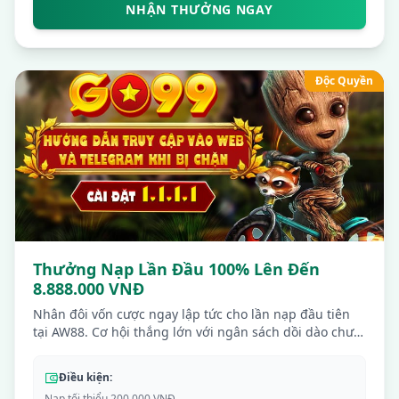
NHẬN THƯỞNG NGAY
Độc Quyền
Thưởng Nạp Lần Đầu 100% Lên Đến
8.888.000 VNĐ
Nhân đôi vốn cược ngay lập tức cho lần nạp đầu tiên
tại AW88. Cơ hội thắng lớn với ngân sách dồi dào chưa
từng có.
Điều kiện:
Nạp tối thiểu 200.000 VNĐ