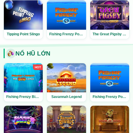
Tipping Point Slingo
Fishing Frenzy Power 4 Slots
The Great Pigsby Dream Drop
NỔ HŨ LỚN
HOT
Fishing Frenzy Big Catch
Savannah Legend
Fishing Frenzy Power 4 Slots