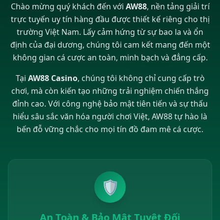
Chào mừng quý khách đến với
AW88
, nền tảng giải trí
29/06/2026 TranHo*** nhan hoan tra 100,000 VND 🎊
trực tuyến uy tín hàng đầu được thiết kế riêng cho thị
29/06/2026 Ngu*** nhan thuong 150,000 VND ✨
trường Việt Nam. Lấy cảm hứng từ sự bao la và ổn
29/06/2026 TranLe*** nhan hoan tra 550,000 VND 🎊
29/06/2026 TranLy*** thang lon 5,700,000 VND 💰
định của đại dương, chúng tôi cam kết mang đến một
29/06/2026 TranDi*** nhan hoan tra 550,000 VND 🔄
không gian cá cược an toàn, minh bạch và đẳng cấp.
29/06/2026 TranLu*** nhan hoan tra 650,000 VND 🎊
Tại
AW88 Casino
, chúng tôi không chỉ cung cấp trò
29/06/2026 TranDu*** thang lon 5,500,000 VND 🏆
chơi, mà còn kiến tạo những trải nghiệm chiến thắng
29/06/2026 TranCa*** thang lon 9,600,000 VND 💰
29/06/2026 TranTr*** rut tien thanh cong 5,100,000 VND ✅
đỉnh cao. Với công nghệ bảo mật tiên tiến và sự thấu
29/06/2026 Nguy*** rut tien thanh cong 8,450,000 VND ✅
hiểu sâu sắc văn hóa người chơi Việt, AW88 tự hào là
29/06/2026 Nguye*** thang lon 8,500,000 VND 💰
bến đỗ vững chắc cho mọi tín đồ đam mê cá cược.
29/06/2026 TranTru*** no hu 25,000,000 VND 🚀
29/06/2026 TranDan*** nhan hoan tra 650,000 VND 🔄
29/06/2026 TranN*** nhan thuong 450,000 VND 🎉
29/06/2026 TranLeA*** nhan thuong 800,000 VND 🎁
🛡️
29/06/2026 TranHoa*** rut tien thanh cong 6,500,000 VND 💸
29/06/2026 TranVo*** rut tien thanh cong 3,600,000 VND ✅
29/06/2026 TranDuo*** thang lon 2,800,000 VND 🔥
An Toàn & Bảo Mật Tuyệt Đối