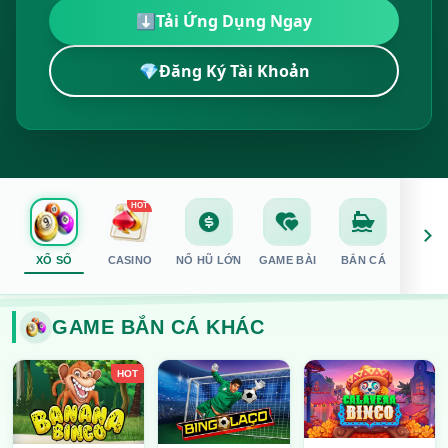
⬇️
Tải Ứng Dụng Ngay
💎
Đăng Ký Tài Khoản
HOT
XỔ SỐ
CASINO
NỔ HŨ LỚN
GAME BÀI
BẮN CÁ
QUAY
GAME BẮN CÁ KHÁC
HOT